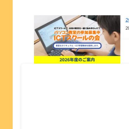
ています。また、文字入力スキルが不
養う教育を提供します。小
十分で、１人１台の学習端末が学習の
学期～中学3年生を対象です
障害になる中で、日本ビーコムのタイ
のクラスで、集中して学べ
ピ…
2