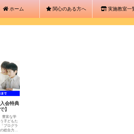
ホーム
関心のある方へ
実施教室一
入会特典
まで】
、豊富な学
う子どもた
「プログラ
の総合力を