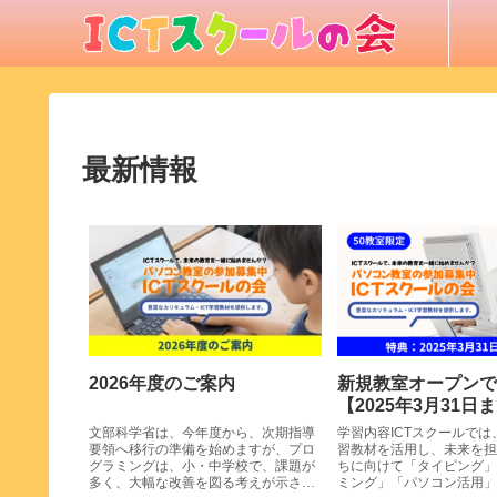
最新情報
2026年度のご案内
新規教室オープンで
【2025年3月31日
文部科学省は、今年度から、次期指導
学習内容ICTスクールでは
要領へ移行の準備を始めますが、プロ
習教材を活用し、未来を担
グラミングは、小・中学校で、課題が
ちに向けて「タイピング」
多く、大幅な改善を図る考えが示され
ミング」「パソコン活用」