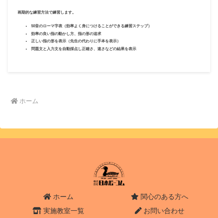
画期的な練習方法で練習します。
50音のローマ字表（効率よく身につけることができる練習ステップ）
効率の良い指の動かし方、指の形の追求
正しい指の形を表示（先生の代わりに手本を表示）
問題文と入力文を自動採点し正確さ、速さなどの結果を表示
ホーム
ホーム
関心のある方へ
実施教室一覧
お問い合わせ