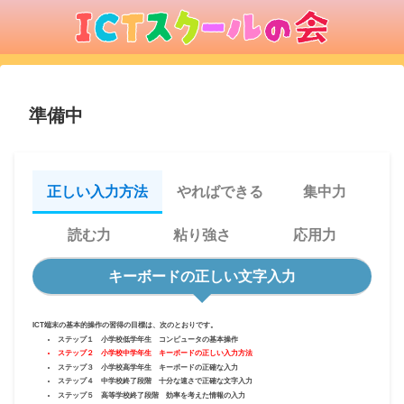
準備中
正しい入力方法
やればできる
集中力
読む力
粘り強さ
応用力
キーボードの正しい文字入力
ICT端末の基本的操作の習得の目標は、次のとおりです。
ステップ１ 小学校低学年生 コンピュータの基本操作
ステップ２ 小学校中学年生 キーボードの正しい入力方法
ステップ３ 小学校高学年生 キーボードの正確な入力
ステップ４ 中学校終了段階 十分な速さで正確な文字入力
ステップ５ 高等学校終了段階 効率を考えた情報の入力