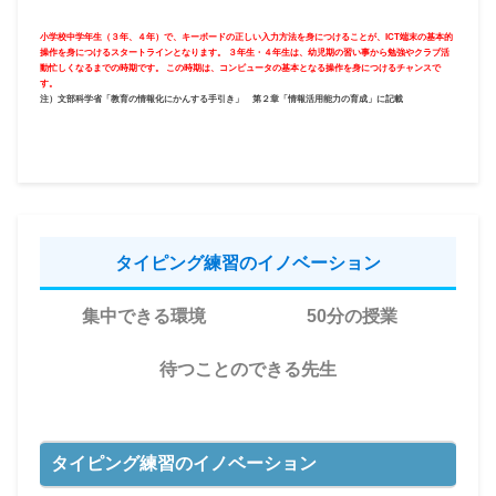
小学校中学年生（３年、４年）で、キーボードの正しい入力方法を身につけることが、ICT端末の基本的
操作を身につけるスタートラインとなります。 ３年生・４年生は、幼児期の習い事から勉強やクラブ活
動忙しくなるまでの時期です。 この時期は、コンピュータの基本となる操作を身につけるチャンスで
す。
注）文部科学省「教育の情報化にかんする手引き」 第２章「情報活用能力の育成」に記載
タイピング練習のイノベーション
集中できる環境
50分の授業
待つことのできる先生
タイピング練習のイノベーション